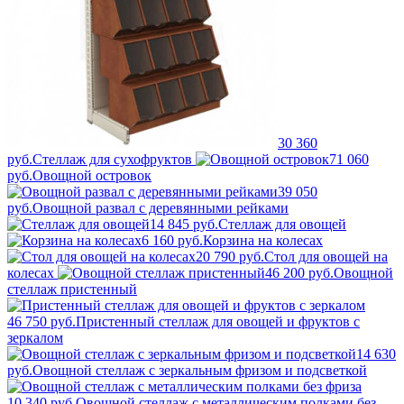
30 360
руб.
Стеллаж для сухофруктов
71 060
руб.
Овощной островок
39 050
руб.
Овощной развал с деревянными рейками
14 845 руб.
Стеллаж для овощей
6 160 руб.
Корзина на колесах
20 790 руб.
Стол для овощей на
колесах
46 200 руб.
Овощной
стеллаж пристенный
46 750 руб.
Пристенный стеллаж для овощей и фруктов с
зеркалом
14 630
руб.
Овощной стеллаж с зеркальным фризом и подсветкой
10 340 руб.
Овощной стеллаж с металлическим полками без