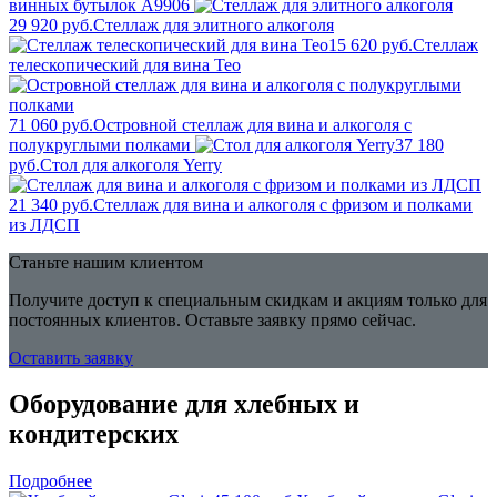
винных бутылок A9906
29 920 руб.
Стеллаж для элитного алкоголя
15 620 руб.
Стеллаж
телескопический для вина Teo
71 060 руб.
Островной стеллаж для вина и алкоголя с
полукруглыми полками
37 180
руб.
Стол для алкоголя Yerry
21 340 руб.
Стеллаж для вина и алкоголя с фризом и полками
из ЛДСП
Станьте нашим клиентом
Получите доступ к специальным скидкам и акциям только для
постоянных клиентов. Оставьте заявку прямо сейчас.
Оставить заявку
Оборудование для хлебных и
кондитерских
Подробнее