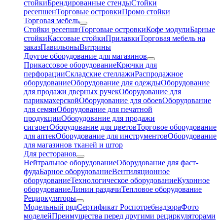
стойки
Брендированные стенды
Стойки
ресепшен
Торговые островки
Промо стойки
Торговая мебель
Стойки ресепшн
Торговые островки
Кофе модули
Барные
стойки
Кассовые стойки
Прилавки
Торговая мебель на
заказ
Павильоны
Витрины
Другое оборудование для магазинов
Прикассовое оборудование
Крючки для
перфорации
Складские стеллажи
Распродажное
оборудование
Оборудование для одежды
Оборудование
для продажи дверных ручек
Оборудование для
парикмахерской
Оборудование для обоев
Оборудование
для семян
Оборудование для печатной
продукции
Оборудование для продажи
сигарет
Оборудование для цветов
Торговое оборудование
для аптек
Оборудование для инструментов
Оборудование
для магазинов тканей и штор
Для ресторанов
Нейтральное оборудование
Оборудование для фаст-
фуда
Барное оборудование
Вентиляционное
оборудование
Технологическое оборудование
Кухонное
оборудование
Линии раздачи
Тепловое оборудование
Рециркуляторы
Модельный ряд
Сертификат Роспотребнадзора
Фото
моделей
Преимущества перед другими рециркуляторами