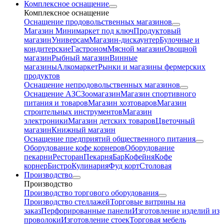
Комплексное оснащение
Комплексное оснащение
Оснащение продовольственных магазинов
Магазин Минимаркет под ключ
Продуктовый
магазин
Универсам
Магазин-дискаунтер
Булочные и
кондитерские
Гастроном
Мясной магазин
Овощной
магазин
Рыбный магазин
Винные
магазины
Алкомаркет
Рынки и магазины фермерских
продуктов
Оснащение непродовольственных магазинов
Оснащение АЗС
Зоомагазин
Магазин спортивного
питания и товаров
Магазин хозтоваров
Магазин
строительных инструментов
Магазин
электроники
Магазин детских товаров
Цветочный
магазин
Книжный магазин
Оснащение предприятий общественного питания
Оборудование кофе корнеров
Оборудование
пекарни
Ресторан
Пекарня
Бар
Кофейня
Кофе
корнер
Бистро
Кулинария
Фуд корт
Столовая
Производство
Производство
Производство торгового оборудования
Производство стеллажей
Торговые витрины на
заказ
Перфорированные панели
Изготовление изделий из
проволоки
Изготовление стоек
Торговая мебель