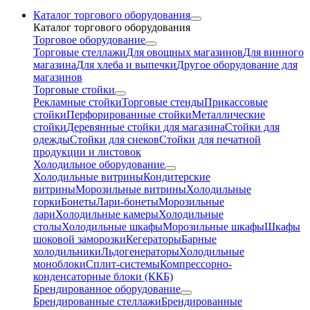
Каталог торгового оборудования
Каталог торгового оборудования
Торговое оборудование
Торговые стеллажи
Для овощных магазинов
Для винного
магазина
Для хлеба и выпечки
Другое оборудование для
магазинов
Торговые стойки
Рекламные стойки
Торговые стенды
Прикассовые
стойки
Перфорированные стойки
Металлические
стойки
Деревянные стойки для магазина
Стойки для
одежды
Стойки для снеков
Стойки для печатной
продукции и листовок
Холодильное оборудование
Холодильные витрины
Кондитерские
витрины
Морозильные витрины
Холодильные
горки
Бонеты
Лари-бонеты
Морозильные
лари
Холодильные камеры
Холодильные
столы
Холодильные шкафы
Морозильные шкафы
Шкафы
шоковой заморозки
Кегераторы
Барные
холодильники
Льдогенераторы
Холодильные
моноблоки
Сплит-системы
Компрессорно-
конденсаторные блоки (ККБ)
Брендированное оборудование
Брендированные стеллажи
Брендированные