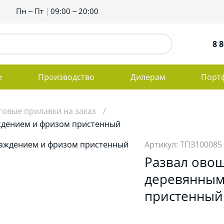
Пн – Пт
09:00 – 20:00
8 8
е
Производство
Дилерам
Порт
говые прилавки на заказ
ждением и фризом пристенный
Артикул: ТПЗ100085
Развал ово
деревянным
пристенный