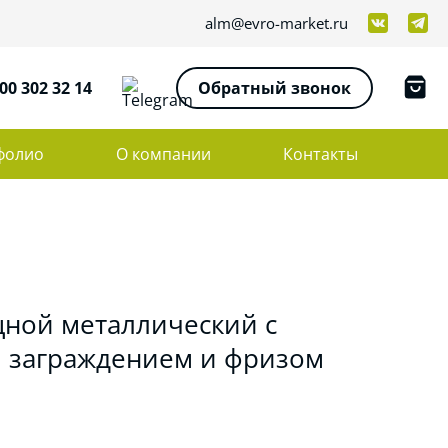
alm@evro-market.ru
00 302 32 14
Обратный звонок
фолио
О компании
Контакты
щной металлический с
 заграждением и фризом