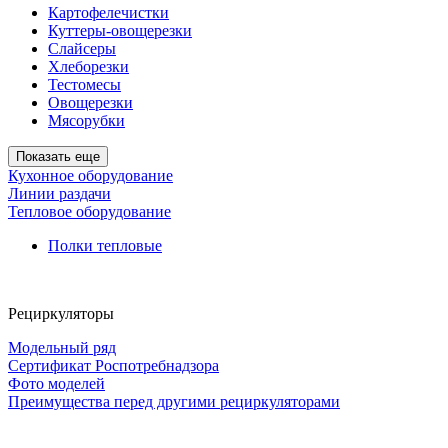
Картофелечистки
Куттеры-овощерезки
Слайсеры
Хлеборезки
Тестомесы
Овощерезки
Мясорубки
Показать еще
Кухонное оборудование
Линии раздачи
Тепловое оборудование
Полки тепловые
Рециркуляторы
Модельный ряд
Сертификат Роспотребнадзора
Фото моделей
Преимущества перед другими рециркуляторами