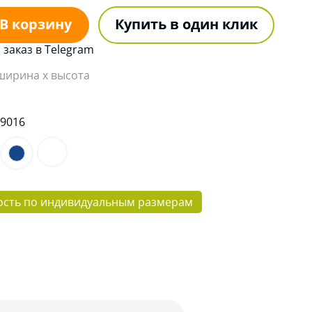
В корзину
Купить в один клик
заказ в Telegram
 ширина x высота
:
9016
ость по индивидуальным размерам