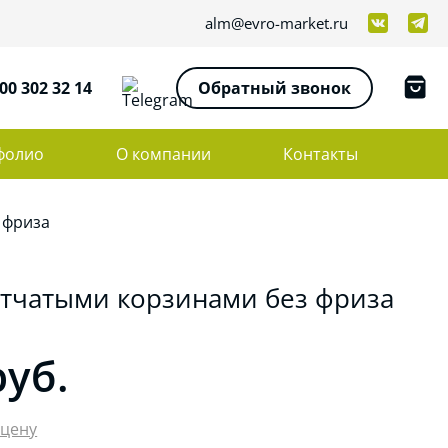
alm@evro-market.ru
00 302 32 14
Обратный звонок
фолио
О компании
Контакты
 фриза
етчатыми корзинами без фриза
руб.
 цену