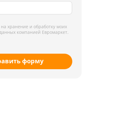
 на хранение и обработку моих
данных компанией Евромаркет.
равить форму