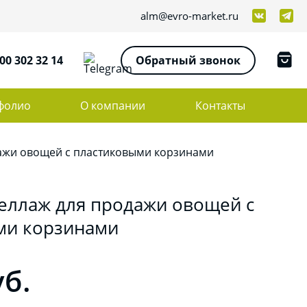
alm@evro-market.ru
00 302 32 14
Обратный звонок
фолио
О компании
Контакты
ажи овощей с пластиковыми корзинами
еллаж для продажи овощей с
ми корзинами
уб.