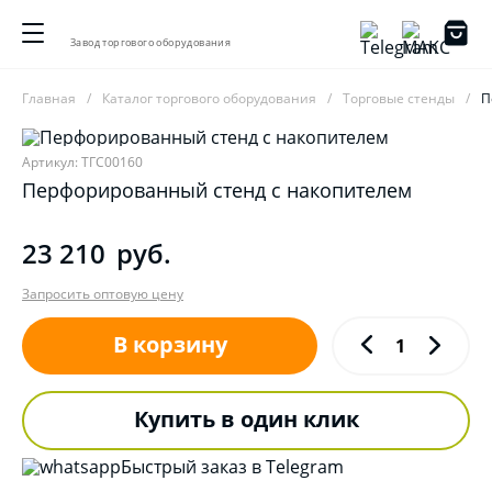
Завод торгового оборудования
Главная
Каталог торгового оборудования
Торговые стенды
П
Артикул: ТГС00160
Перфорированный стенд с накопителем
23 210
руб.
Запросить оптовую цену
В корзину
Купить в один клик
Быстрый заказ в Telegram