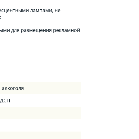
есцентными лампами, не
;
ными для размещения рекламной
.
и алкоголя
ЛДСП