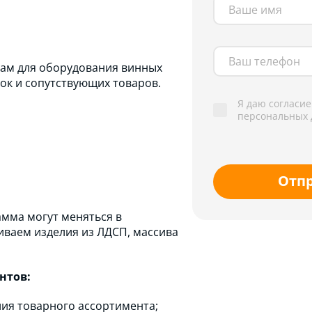
там для оборудования винных
ок и сопутствующих товаров.
Я даю согласие
персональных 
Отп
амма могут меняться в
иваем изделия из ЛДСП, массива
нтов:
лия товарного ассортимента;