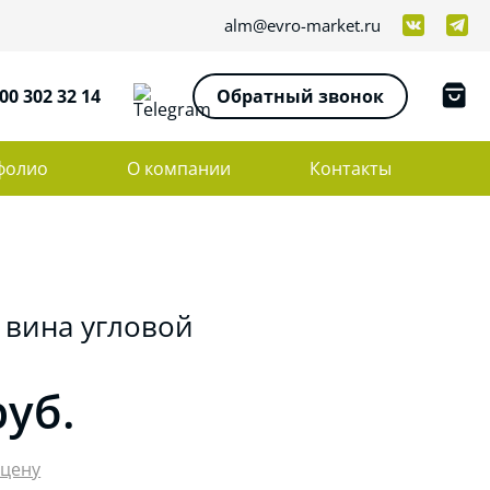
alm@evro-market.ru
00 302 32 14
Обратный звонок
фолио
О компании
Контакты
 вина угловой
руб.
 цену