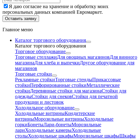
Я даю согласие на хранение и обработку моих
персональных данных компанией Евромаркет.
Оставить заявку
Главное меню
Каталог торгового оборудования
Каталог торгового оборудования
Торговое оборудование
Торговые стеллажи
Для овощных магазинов
Для винного
магазина
Для хлеба и выпечки
Другое оборудование для
магазинов
Торговые стойки
Рекламные стойки
Торговые стенды
Прикассовые
стойки
Перфорированные стойки
Металлические
стойки
Деревянные стойки для магазина
Стойки для
одежды
Стойки для снеков
Стойки для печатной
продукции и листовок
Холодильное оборудование
Холодильные витрины
Кондитерские
витрины
Морозильные витрины
Холодильные
горки
Бонеты
Лари-бонеты
Морозильные
лари
Холодильные камеры
Холодильные
столы
Холодильные шкафы
Морозильные шкафы
Шкафы