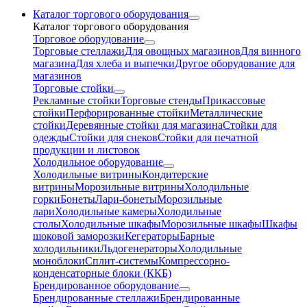
Каталог торгового оборудования
Каталог торгового оборудования
Торговое оборудование
Торговые стеллажи
Для овощных магазинов
Для винного
магазина
Для хлеба и выпечки
Другое оборудование для
магазинов
Торговые стойки
Рекламные стойки
Торговые стенды
Прикассовые
стойки
Перфорированные стойки
Металлические
стойки
Деревянные стойки для магазина
Стойки для
одежды
Стойки для снеков
Стойки для печатной
продукции и листовок
Холодильное оборудование
Холодильные витрины
Кондитерские
витрины
Морозильные витрины
Холодильные
горки
Бонеты
Лари-бонеты
Морозильные
лари
Холодильные камеры
Холодильные
столы
Холодильные шкафы
Морозильные шкафы
Шкафы
шоковой заморозки
Кегераторы
Барные
холодильники
Льдогенераторы
Холодильные
моноблоки
Сплит-системы
Компрессорно-
конденсаторные блоки (ККБ)
Брендированное оборудование
Брендированные стеллажи
Брендированные