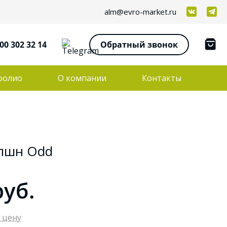
alm@evro-market.ru
00 302 32 14
Обратный звонок
фолио
О компании
Контакты
епшн Odd
руб.
 цену